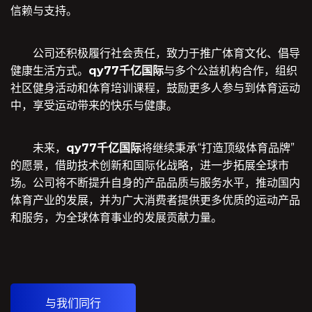
信赖与支持。
公司还积极履行社会责任，致力于推广体育文化、倡导
健康生活方式。
qy77千亿国际
与多个公益机构合作，组织
社区健身活动和体育培训课程，鼓励更多人参与到体育运动
中，享受运动带来的快乐与健康。
未来，
qy77千亿国际
将继续秉承“打造顶级体育品牌”
的愿景，借助技术创新和国际化战略，进一步拓展全球市
场。公司将不断提升自身的产品品质与服务水平，推动国内
体育产业的发展，并为广大消费者提供更多优质的运动产品
和服务，为全球体育事业的发展贡献力量。
与我们同行