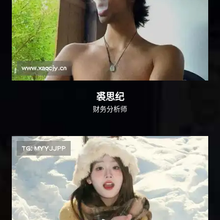
裘思纪
财务分析师