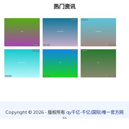
热门资讯
Copyright © 2026 - 版权所有
qy千亿-千亿(国际)唯一官方网
站