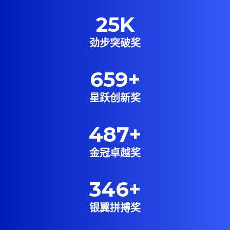
25
K
劲步突破奖
659
+
星跃创新奖
487
+
金冠卓越奖
346
+
银翼拼搏奖