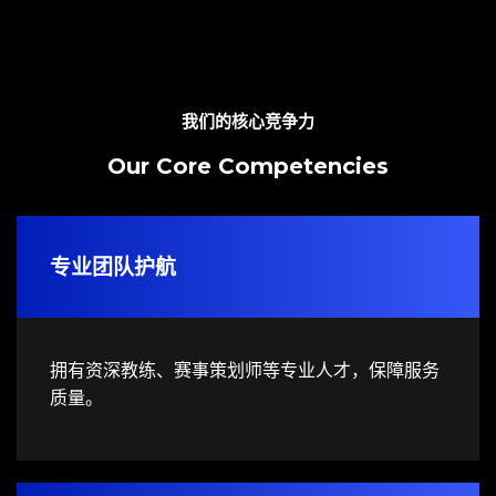
我们的核心竞争力
Our Core Competencies
专业团队护航
拥有资深教练、赛事策划师等专业人才，保障服务
质量。