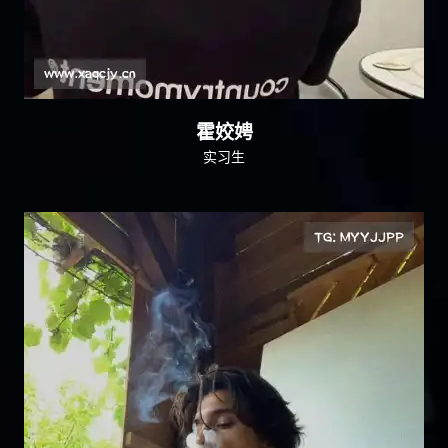
霍姣娉
实习生