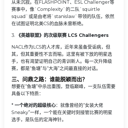
从未沉寂。在FLASHPOINT、ESL Challenger等
赛事中，像`Complexity`的二队`squirtle
squad`或是由老将`stanislaw`带领的队伍，依然
在试图证明北美CS的血脉未曾断绝。
3.
《英雄联盟》的次级联赛 LCS Challengers
NACL作为LCS的人才库，近年来虽备受诟病，但
其，但其重要性不言而喻。这里有被下放的明星选
手，也有渴望证明自己的青训新人。每一次升降级
赛，都是“鱼塘”与“大海”之间最直接的对话。
三、问鼎之路：谁能脱颖而出？
想要在“鱼塘”中杀出重围，登临巅峰，一支队伍需要
具备以下特质：
*
一个绝对的超级核心
：就像曾经的“女装大佬
Sneaky”一样，一个能在关键时刻接管比赛的明星
选手，是队伍的定海神针。