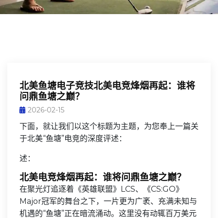
北美鱼塘电子竞技北美电竞烽烟再起：谁将
问鼎鱼塘之巅？
2026-02-15
下面，就让我们以这个标题为主题，为您奉上一篇关
于北美“鱼塘”电竞的深度评述：
述：
北美电竞烽烟再起：谁将问鼎鱼塘之巅？
在聚光灯追逐着《英雄联盟》LCS、《CS:GO》
Major冠军的舞台之下，一片更为广袤、充满未知与
机遇的“鱼塘”正在暗流涌动。这里没有动辄百万美元