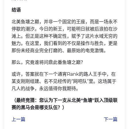
结语
北美鱼塘之巅，并非一个固定的王座，而是一场永不
停歇的潮汐。今日的新王，可能明日就被后浪拍在沙
滩上。但正是这种不确定性，赋予了这片水域无穷的
魅力。在这里，我们看到的不仅是操作与胜负，更是
那份未经商业完全打磨的、最原始的电竞激情。
那么，究竟谁将问鼎此番鱼塘之巅？
或许，答案就在下一个通宵Rank的路人王手中，在
某支刚刚组建、名不见经传的“网吧队”里。这场属于
凡人的战争，永远值得你我期待。
（最终竞猜：您认为下一支从北美“鱼塘”跃入顶级联
赛的黑马会是哪支队伍？）
上一篇
下一篇