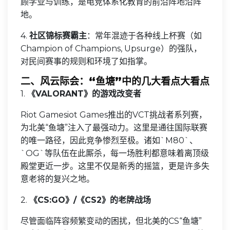
顾学业与训练，是电竞体系化教育的前沿阵地沿阵
地。
4.
社区锦标赛霸主
：常年混迹于各种线上杯赛（如
Champion of Champions, Upsurge）的强队，
对民间赛事的规则和环境了如指掌。
二、风云际会：“鱼塘”中的几大看点大看点
1.
《VALORANT》的游戏改变者
Riot Gamesiot Games推出的VCT挑战者系列赛，
为北美“鱼塘”注入了最强动力。这里是通往国际联赛
的唯一路径，因此竞争惨烈至极。诸如`M80`、
`OG`等队伍在此厮杀，每一场胜利都意味着离顶级
殿堂更近一步。这里不仅是新秀的摇篮，更是许多失
意老将的复兴之地。
2.
《CS:GO》/《CS2》的老牌战场
尽管面临阵容频繁变动的困扰，但北美的CS“鱼塘”