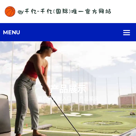
产品展示
首页网页版入口
产品展示