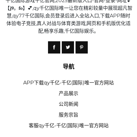
千亿国际游戏千亿官网,2025最新版入口-官网-登录-网址💕
【𝐣𝟗。𝐟𝐨】💕,qy千亿国际唯一让您在精彩较量中展现超凡智
慧,qy77千亿国际,会员登录后进入全站入口,下载APP随时
体验电子竞技,真人对战与体育类游戏,网页和手机版优化适
配,畅享乐趣,千亿国际娱乐。
导航
APP下载qy千亿-千亿(国际)唯一官方网站
产品展示
公司新闻
服务宗旨
客服qy千亿-千亿(国际)唯一官方网站