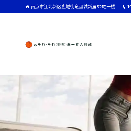
南京市江北新区盘城街道盘城新居52幢一楼
1