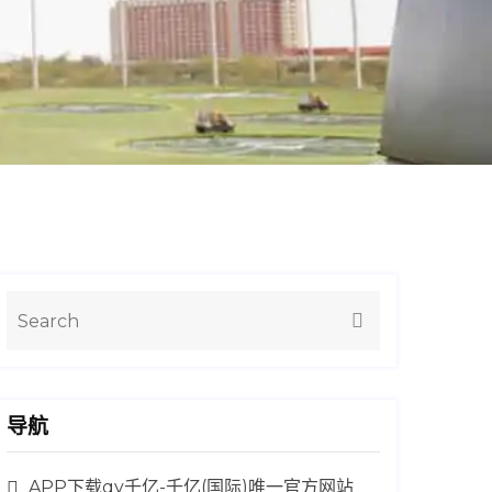
导航
APP下载qy千亿-千亿(国际)唯一官方网站