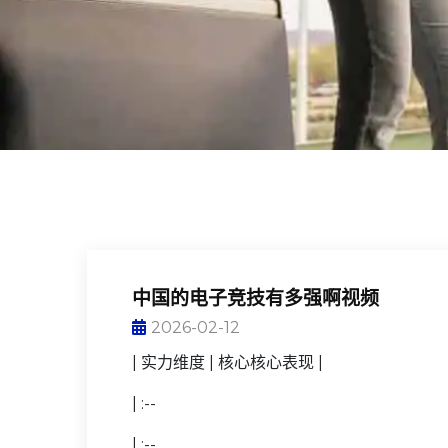
中国的电子竞技有多强啊视频
2026-02-12
| 实力维度 | 核心核心表现 |
| :--
| :--