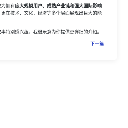
成为拥有
庞大规模用户、成熟产业链和强大国际影响
，更在技术、文化、经济等多个层面展现出巨大的能
故事特别感兴趣，我很乐意为你提供更详细的介绍。
下一篇
联系方式